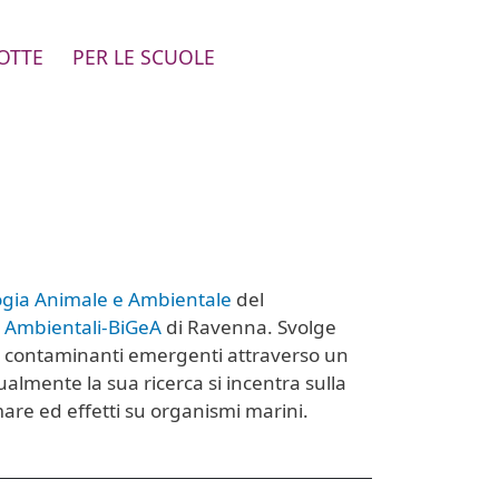
OTTE
PER LE SCUOLE
logia Animale e Ambientale
del
d Ambientali-BiGeA
di Ravenna. Svolge
e di contaminanti emergenti attraverso un
ualmente la sua ricerca si incentra sulla
re ed effetti su organismi marini.