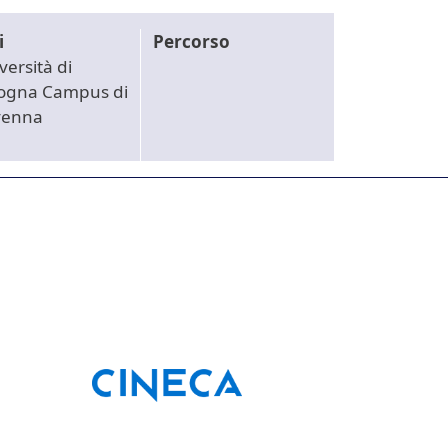
i
Percorso
versità di
ogna Campus di
venna