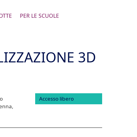
OTTE
PER LE SCUOLE
LIZZAZIONE 3D
o
Accesso libero
venna,