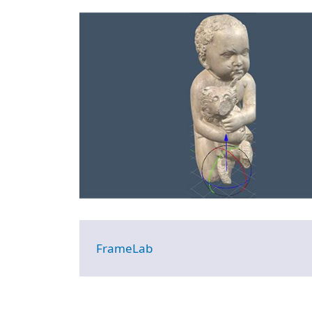
Image
FrameLab